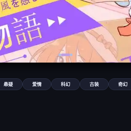
悬疑
爱情
科幻
古装
奇幻