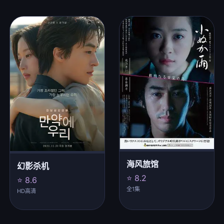
海风旅馆
幻影杀机
⭐ 8.2
⭐ 8.6
全1集
HD高清