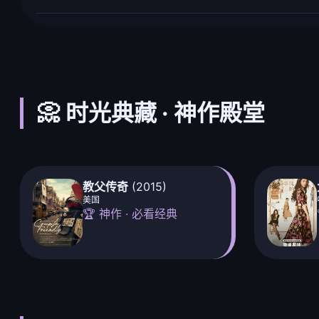
📀 时光典藏 · 神作殿堂
教父传奇
(2015)
美国
🏆 神作 · 必看经典