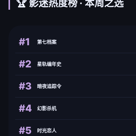
🏆 影迷热度榜 · 本周之选
#1
第七档案
#2
星轨编年史
#3
暗夜追踪令
#4
幻影杀机
#5
时光恋人