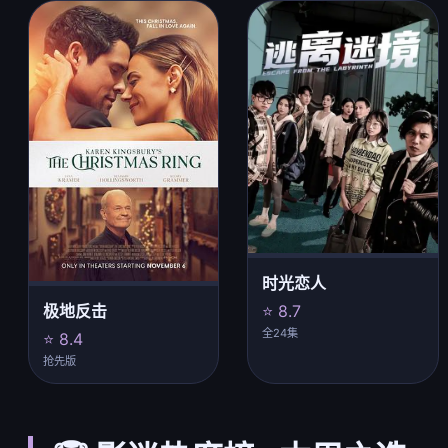
时光恋人
⭐ 8.7
极地反击
全24集
⭐ 8.4
抢先版