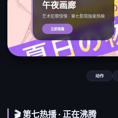
午夜画廊
艺术犯罪惊悚 · 第七影院独家热映
立即观看
动作
🎬 第七热播 · 正在沸腾