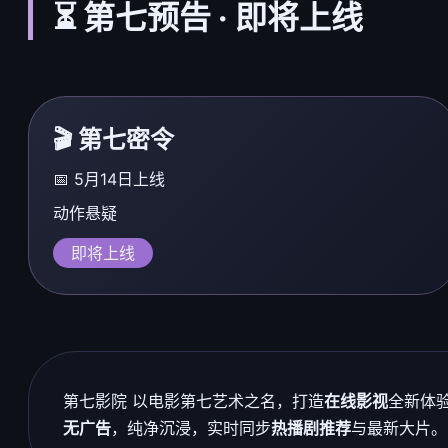
⏳ 第七预告 · 即将上线
🎬 第七密令
📅 5月14日上线
动作悬疑
即将上线
第七影院 以电影第七艺术之名，打造
在线影视
全新体
无广告
，纯净沉浸，实时同步
热播剧推荐
与最新大片。