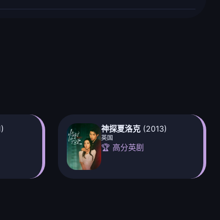
)
神探夏洛克
(2013)
英国
🏆 高分英剧